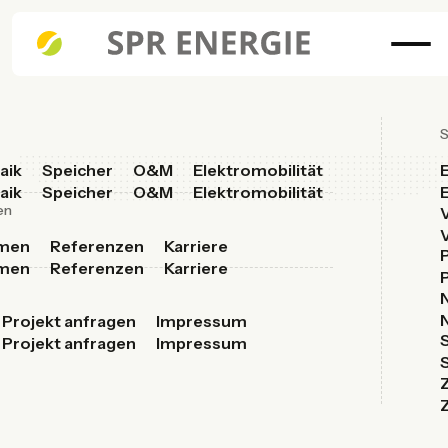
S
aik
Speicher
O&M
Elektromobilität
aik
Speicher
O&M
Elektromobilität
en
V
V
men
Referenzen
Karriere
men
Referenzen
Karriere
Projekt anfragen
Impressum
Projekt anfragen
Impressum
Z
Z