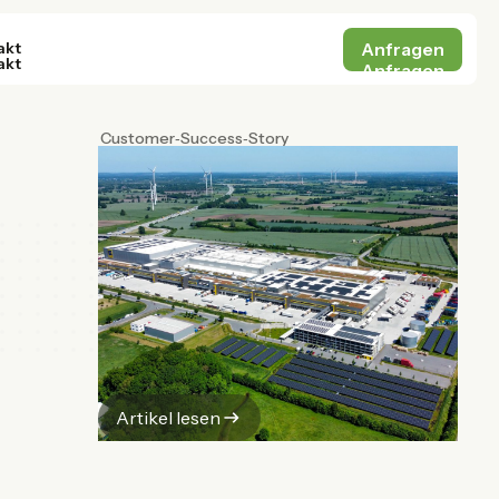
Anfragen
akt
akt
Anfragen
Customer‑Success‑Story
Artikel lesen